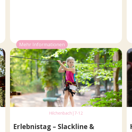
Mehr Informationen
Hilchenbach
|
7-12
Erlebnistag – Slackline &