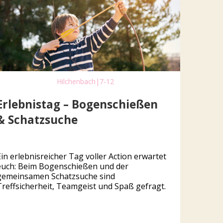
Hilchenbach
|
7-12
Erlebnistag – Bogenschießen
& Schatzsuche
Ein erlebnisreicher Tag voller Action erwartet
euch: Beim Bogenschießen und der
gemeinsamen Schatzsuche sind
Treffsicherheit, Teamgeist und Spaß gefragt.