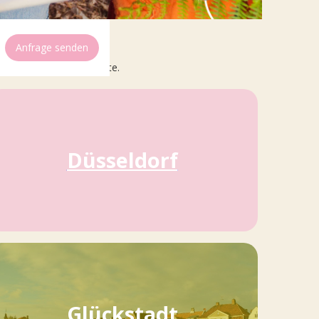
Anfrage senden
rgessliche Ferienmomente.
Düsseldorf
Glückstadt